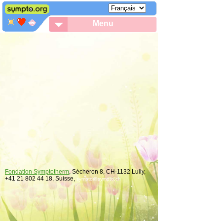
Menu
Fondation Symptotherm
, Sécheron 8, CH-1132 Lully,
+41 21 802 44 18, Suisse,
sympto
@
sympto.ch