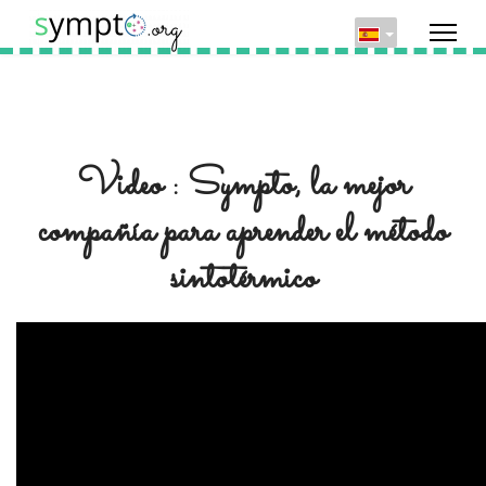
Video : Sympto, la mejor
compañía para aprender el método
sintotérmico