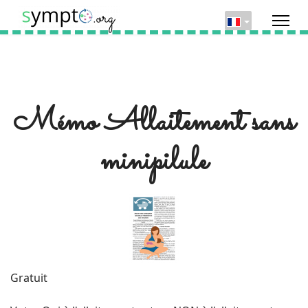
Mémo Allaitement sans
minipilule
Gratuit