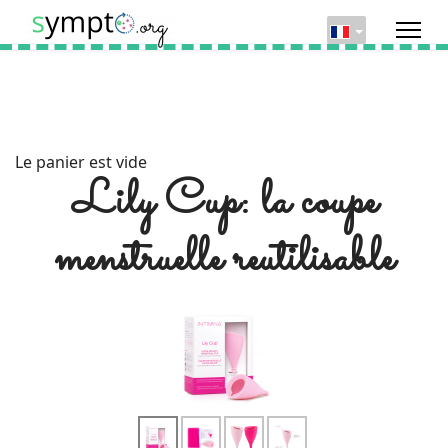
Le panier est vide
Lily Cup: la coupe
menstruelle reutilisable