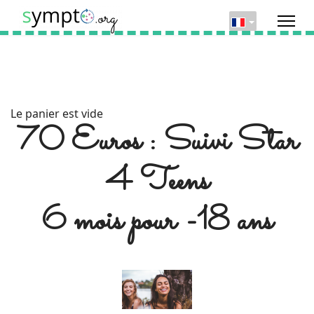
Le panier est vide
70 Euros : Suivi Star
4 Teens
6 mois pour -18 ans